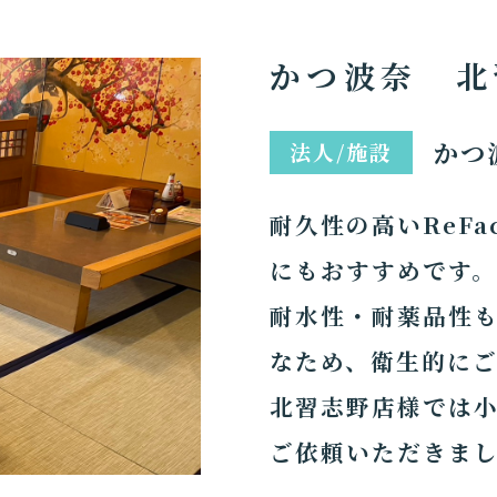
かつ波奈 北
かつ
法人/施設
耐久性の高いReF
にもおすすめです
耐水性・耐薬品性
なため、衛生的に
北習志野店様では
ご依頼いただきま