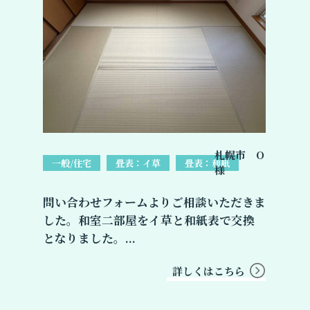
札幌市 O
一般/住宅
畳表：イ草
畳表：和紙
様
問い合わせフォームよりご相談いただきま
した。和室二部屋をイ草と和紙表で交換
となりました。...
詳しくはこちら