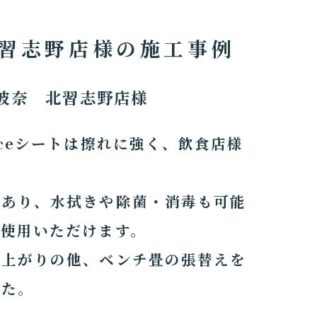
習志野店様の施工事例
波奈 北習志野店様
aceシートは擦れに強く、飲食店様
。
もあり、水拭きや除菌・消毒も可能
ご使用いただけます。
小上がりの他、ベンチ畳の張替えを
した。